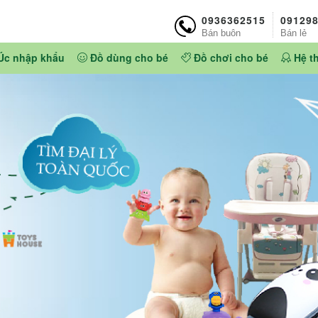
0936362515
09129
Bán buôn
Bán lẻ
Úc nhập khẩu
Đồ dùng cho bé
Đồ chơi cho bé
Hệ t