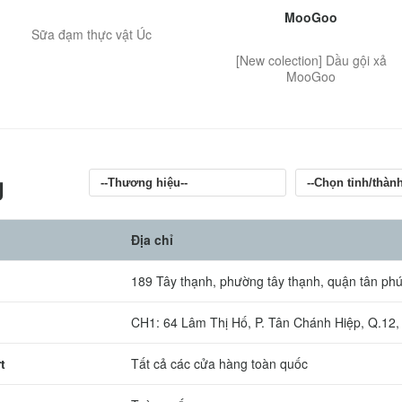
MooGoo
Sữa đạm thực vật Úc
[New colection] Dầu gội xả
MooGoo
g
Địa chỉ
189 Tây thạnh, phường tây thạnh, quận tân p
CH1: 64 Lâm Thị Hố, P. Tân Chánh Hiệp, Q.1
t
Tất cả các cửa hàng toàn quốc