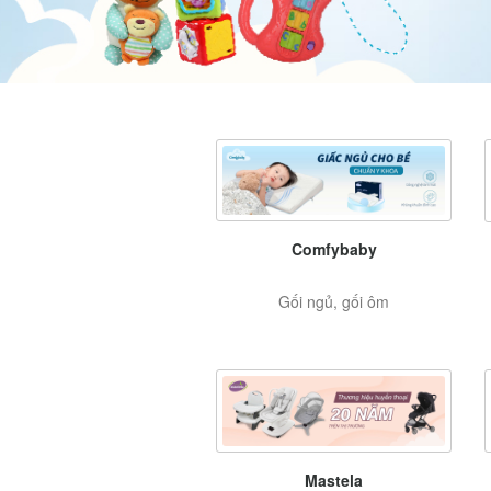
Comfybaby
Gối ngủ, gối ôm
Mastela