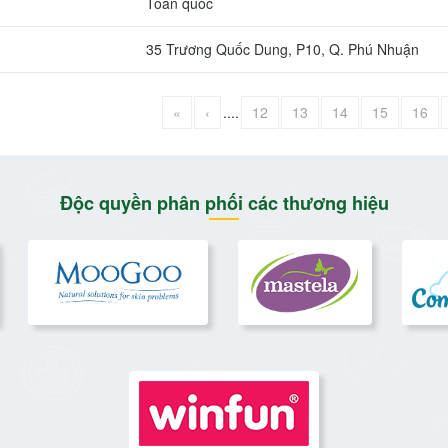
Toàn quốc
35 Trương Quốc Dung, P10, Q. Phú Nhuận
«
‹
....
12
13
14
15
16
Độc quyền phân phối các thương hiệu