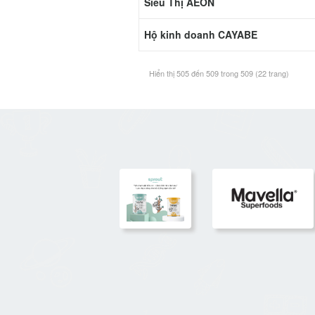
Siêu Thị AEON
Hộ kinh doanh CAYABE
Hiển thị 505 đến 509 trong 509 (22 trang)