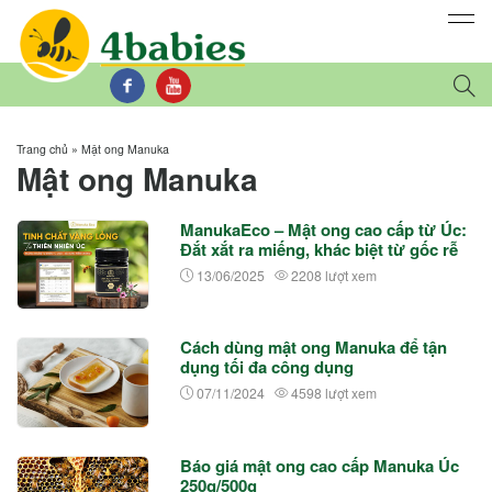
Trang chủ
»
Mật ong Manuka
Mật ong Manuka
ManukaEco – Mật ong cao cấp từ Úc:
Đắt xắt ra miếng, khác biệt từ gốc rễ
13/06/2025
2208 lượt xem
Cách dùng mật ong Manuka để tận
dụng tối đa công dụng
07/11/2024
4598 lượt xem
Báo giá mật ong cao cấp Manuka Úc
250g/500g