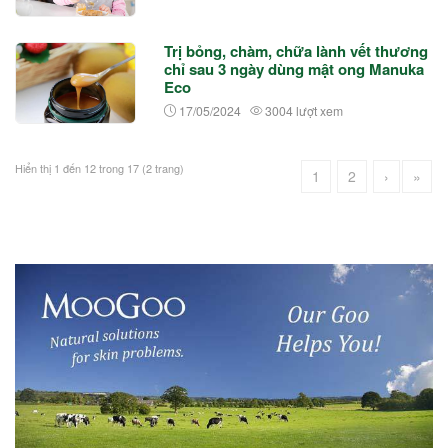
Trị bỏng, chàm, chữa lành vết thương
chỉ sau 3 ngày dùng mật ong Manuka
Eco
17/05/2024
3004 lượt xem
Hiển thị 1 đến 12 trong 17 (2 trang)
1
2
›
»