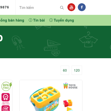
89876
hống bán hàng
Tin bài
Tuyển dụng
p
60
120