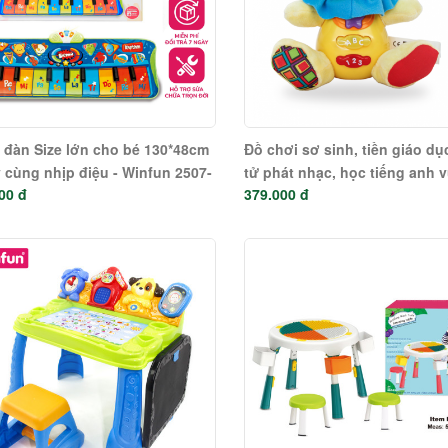
đàn Size lớn cho bé 130*48cm
Đồ chơi sơ sinh, tiền giáo dụ
 cùng nhịp điệu - Winfun 2507-
tử phát nhạc, học tiếng anh v
00 đ
379.000 đ
nhộn - Winfun 0691-01