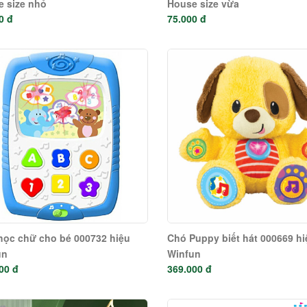
 size nhỏ
House size vừa
0 đ
75.000 đ
học chữ cho bé 000732 hiệu
Chó Puppy biết hát 000669 hi
un
Winfun
00 đ
369.000 đ