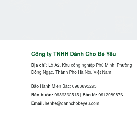
Công ty TNHH Dành Cho Bé Yêu
Địa chỉ:
Lô A2, Khu công nghiệp Phú Minh, Phường
Đông Ngạc, Thành Phố Hà Nội, Việt Nam
Bảo Hành Miền Bắc: 0983695295
Bán buôn:
0936362515 |
Bán lẻ:
0912989876
Email:
lienhe@danhchobeyeu.com
Chi nhánh Tp. Hồ Chí Minh:
Điện thoại:
0938703763