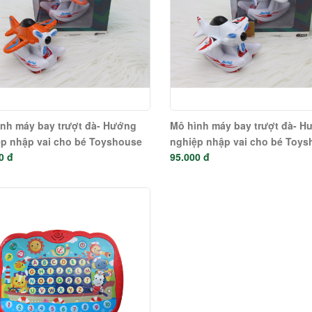
nh máy bay trượt đà- Hướng
Mô hình máy bay trượt đà- H
p nhập vai cho bé Toyshouse
nghiệp nhập vai cho bé Toy
0 đ
95.000 đ
 hãng- 0783-243-OG
chính hãng- 0783-243-W