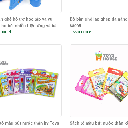
n ghế hỗ trợ học tập và vui
Bộ bàn ghế lắp ghép đa năng
cho bé, nhiều hiệu ứng và bài
88005
.000 đ
1.290.000 đ
ấp dẫn Winfun 1207
tô màu bút nước thần kỳ Toys
Sách tô màu bút nước thần k