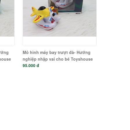
ướng
Mô hình máy bay trượt đà- Hướng
shouse
nghiệp nhập vai cho bé Toyshouse
95.000 đ
chính hãng- 0783-243-Y