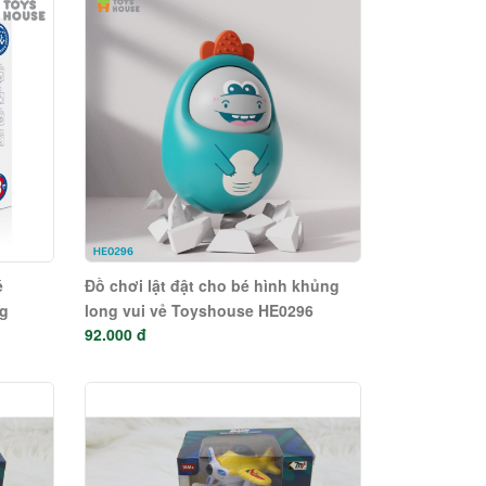
é
Đồ chơi lật đật cho bé hình khủng
ng
long vui vẻ Toyshouse HE0296
92.000 đ