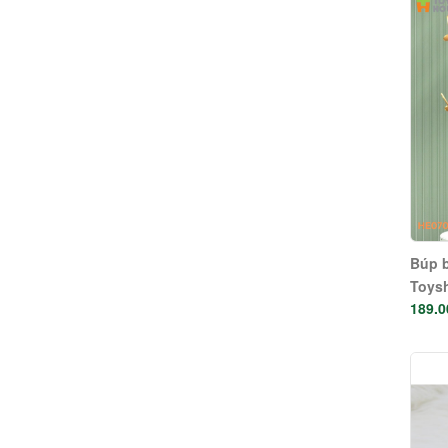
Búp b
Toys
189.0