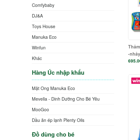
Comfybaby
DJ&A
Toys House
Manuka Eco
Thảm 
Winfun
-nhảy
Khác
695.0
NL
Hàng Úc nhập khẩu
Mật Ong Manuka Eco
Mevella - Dinh Dưỡng Cho Bé Yêu
MooGoo
Dầu ăn ép lạnh Plenty Oils
Đồ dùng cho bé