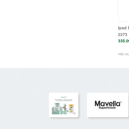
Ipad 
2273
335.0
Hiển thị