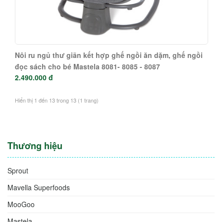
Nôi ru ngủ thư giãn kết hợp ghế ngồi ăn dặm, ghế ngồi
đọc sách cho bé Mastela 8081- 8085 - 8087
2.490.000 đ
Hiển thị 1 đến 13 trong 13 (1 trang)
Thương hiệu
Sprout
Mavella Superfoods
MooGoo
Mastela