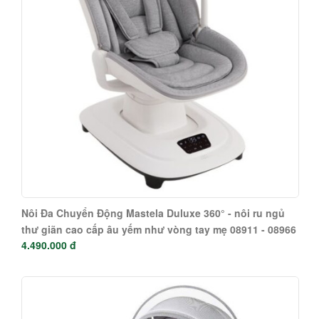
Nôi Đa Chuyển Động Mastela Duluxe 360° - nôi ru ngủ
thư giãn cao cấp âu yếm như vòng tay mẹ 08911 - 08966
4.490.000 đ
- 08977