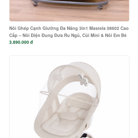
Nôi Ghép Cạnh Giường Đa Năng 3in1 Mastela 08602 Cao
Cấp – Nôi Điện Đung Đưa Ru Ngủ, Cũi Mini & Nôi Em Bé
3.890.000 đ
An Toàn