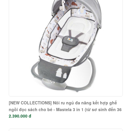
[NEW COLLECTIONS] Nôi ru ngủ đa năng kết hợp ghế
ngồi đọc sách cho bé - Mastela 3 in 1 (từ sơ sinh đến 36
2.390.000 đ
tháng) 8207 - 8208 - 8209