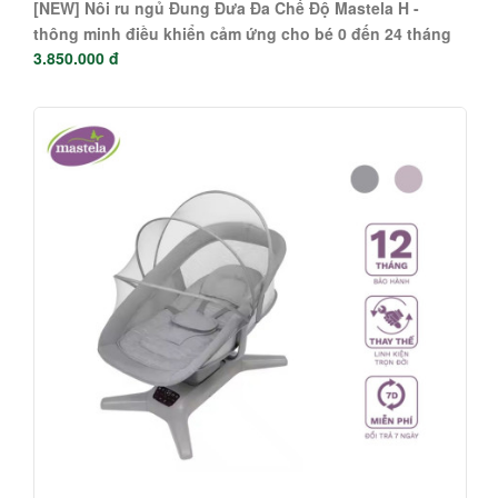
[NEW] Nôi ru ngủ Đung Đưa Đa Chế Độ Mastela H -
thông minh điều khiển cảm ứng cho bé 0 đến 24 tháng
3.850.000 đ
08401