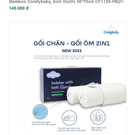
Bamboo Comfybaby, kích thước 50*70cm CF1120-PAD1-
145.000 đ
S