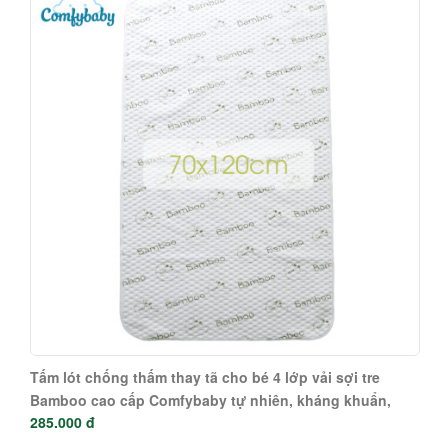
Tấm lót chống thấm thay tã cho bé 4 lớp vải sợi tre
Bamboo cao cấp Comfybaby tự nhiên, kháng khuẩn,
285.000 đ
thoáng khí CF1120-PAD1-L