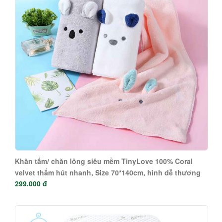
Khăn tắm/ chăn lông siêu mềm TinyLove 100% Coral
velvet thấm hút nhanh, Size 70*140cm, hình dễ thương
299.000 đ
KT03