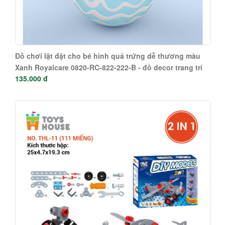
Đồ chơi lật đật cho bé hình quả trứng dễ thương màu
Xanh Royalcare 0820-RC-822-222-B - đồ decor trang trí
135.000 đ
phòng bé