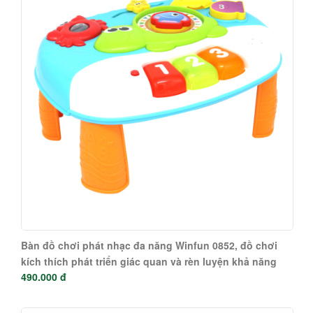
Bàn đồ chơi phát nhạc đa năng Winfun 0852, đồ chơi
kích thích phát triển giác quan và rèn luyện khả năng
490.000 đ
vận động cho bé