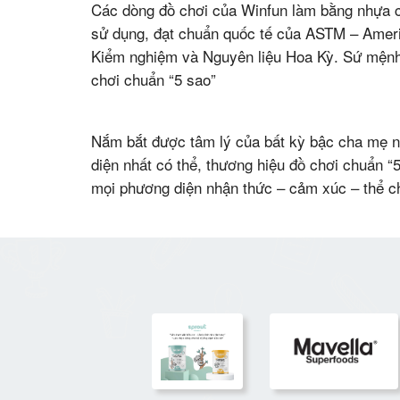
Các dòng đồ chơi của Winfun làm bằng nhựa c
sử dụng, đạt chuẩn quốc tế của ASTM – Americ
Kiểm nghiệm và Nguyên liệu Hoa Kỳ. Sứ mệnh g
chơi chuẩn “5 sao”
Nắm bắt được tâm lý của bất kỳ bậc cha mẹ 
diện nhất có thể, thương hiệu đồ chơi chuẩn “5
mọi phương diện nhận thức – cảm xúc – thể c