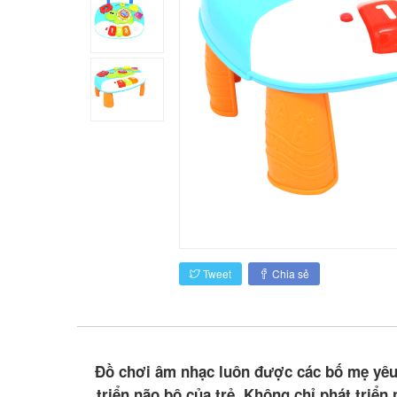
Tweet
Chia sẻ
Đồ chơi âm nhạc luôn được các bố mẹ yêu 
triển não bộ của trẻ. Không chỉ phát triể