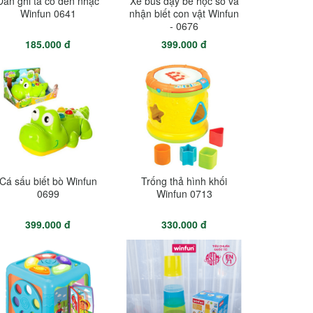
Đàn ghi ta có đèn nhạc
Xe bus dạy bé học số và
Winfun 0641
nhận biết con vật Winfun
- 0676
185.000 đ
399.000 đ
Cá sấu biết bò Winfun
Trống thả hình khối
0699
Winfun 0713
399.000 đ
330.000 đ