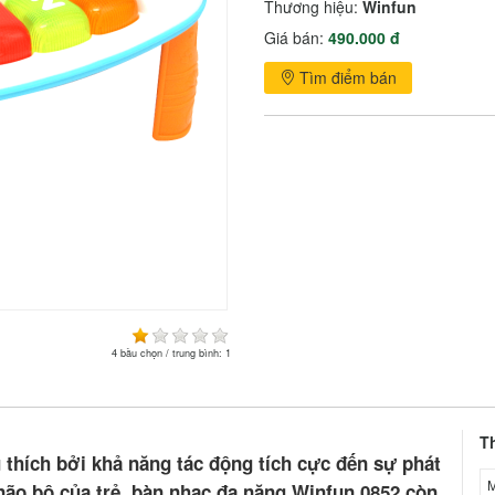
Thương hiệu:
Winfun
Giá bán:
490.000 đ
Tìm điểm bán
4
bầu chọn / trung bình:
1
T
thích bởi khả năng tác động tích cực đến sự phát
M
n não bộ của trẻ, bàn nhạc đa năng Winfun 0852 còn