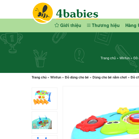
Giới thiệu
Thương hiệu
Hàng 
Trang chủ
»
Winfun
»
Đồ 
Trang chủ
»
Winfun
»
Đồ dùng cho bé
»
Dùng cho bé nằm chơi
»
Đồ ch