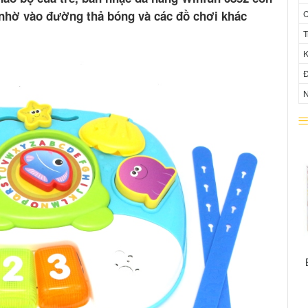
 nhờ vào đường thả bóng và các đồ chơi khác
C
T
K
Đ
N