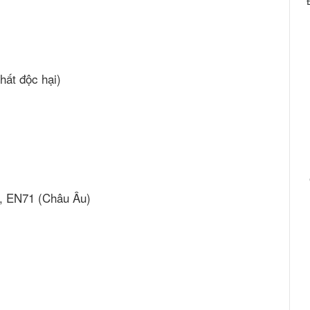
hất độc hại)
), EN71 (Châu Âu)