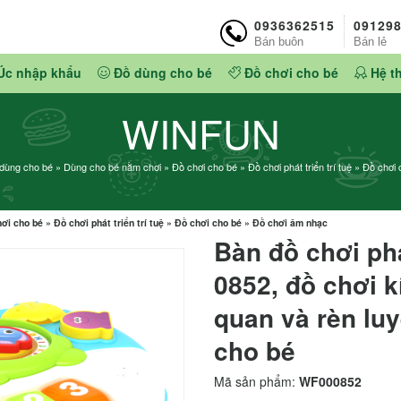
0936362515
09129
Bán buôn
Bán lẻ
Úc nhập khẩu
Đồ dùng cho bé
Đồ chơi cho bé
Hệ t
WINFUN
dùng cho bé
»
Dùng cho bé nằm chơi
»
Đồ chơi cho bé
»
Đồ chơi phát triển trí tuệ
»
Đồ chơi 
ơi cho bé
»
Đồ chơi phát triển trí tuệ
»
Đồ chơi cho bé
»
Đồ chơi âm nhạc
Bàn đồ chơi ph
0852, đồ chơi k
quan và rèn lu
cho bé
Mã sản phẩm:
WF000852