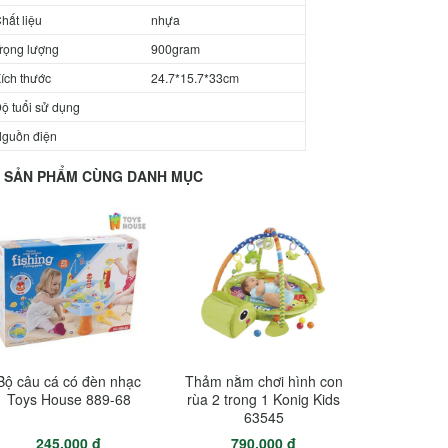
hất liệu
nhựa
rọng lượng
900gram
ích thước
24.7*15.7*33cm
ộ tuổi sử dụng
guồn điện
SẢN PHẨM CÙNG DANH MỤC
Bộ câu cá có đèn nhạc
Thảm nằm chơi hình con
Toys House 889-68
rùa 2 trong 1 Konig Kids
63545
245.000 đ
790.000 đ