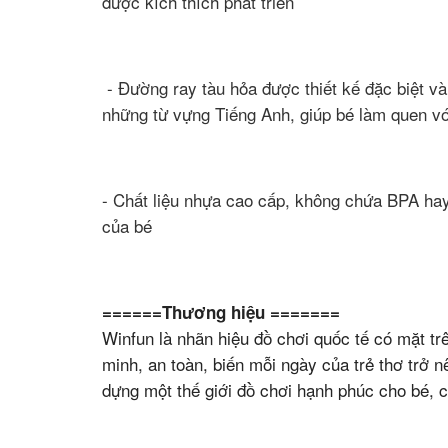
được kích thích phát triển
- Đường ray tàu hỏa được thiết kế đặc biệt và
những từ vựng Tiếng Anh, giúp bé làm quen vớ
- Chất liệu nhựa cao cấp, không chứa BPA ha
của bé
======Thương hiệu =======
Winfun là nhãn hiệu đồ chơi quốc tế có mặt tr
minh, an toàn, biến mỗi ngày của trẻ thơ trở
dựng một thế giới đồ chơi hạnh phúc cho bé, 