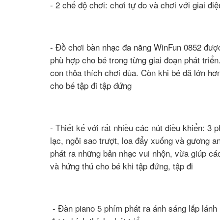
- 2 chế độ chơi: chơi tự do và chơi với giai đi
- Đồ chơi bàn nhạc đa năng WinFun 0852 được 
phù hợp cho bé trong từng giai đoạn phát triển
con thỏa thích chơi đùa. Còn khi bé đã lớn hơ
cho bé tập đi tập đứng
- Thiết kế với rất nhiều các nút điều khiển: 
lạc, ngôi sao trượt, loa đẩy xuống và gương a
phát ra những bản nhạc vui nhộn, vừa giúp các
và hứng thú cho bé khi tập đứng, tập đi
- Đàn piano 5 phím phát ra ánh sáng lấp lánh 