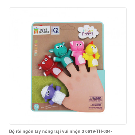
Bộ rối ngón tay nông trại vui nhộn 3 0619-TH-004-