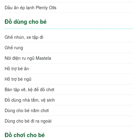
Dầu ăn ép lạnh Plenty Oils
Đồ dùng cho bé
Ghế nhún, xe tập đi
Ghế rung
Nôi điện ru ngủ Mastela
Hỗ trợ bé ăn
Hỗ trợ bé ngủ
Bàn tập vẽ, kệ để đồ chơi
Đồ dùng nhà tắm, vệ sinh
Dùng cho bé nằm chơi
Dùng cho bé đi ra ngoài
Đồ chơi cho bé