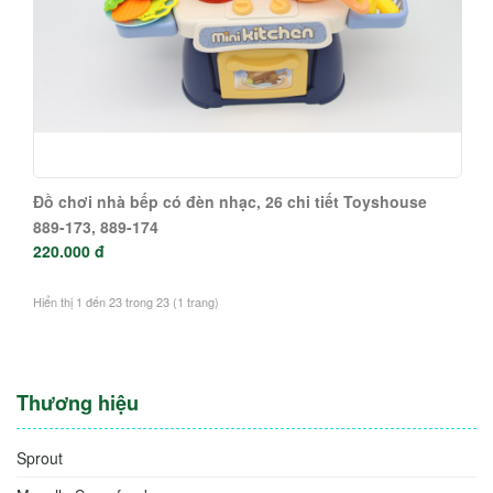
Đồ chơi nhà bếp có đèn nhạc, 26 chi tiết Toyshouse
889-173, 889-174
220.000 đ
Hiển thị 1 đến 23 trong 23 (1 trang)
Thương hiệu
Sprout