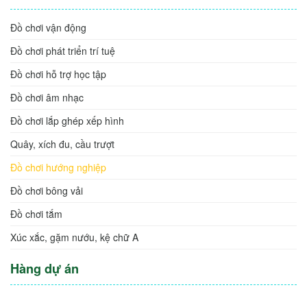
Đồ chơi vận động
Đồ chơi phát triển trí tuệ
Đồ chơi hỗ trợ học tập
Đồ chơi âm nhạc
Đồ chơi lắp ghép xếp hình
Quây, xích đu, cầu trượt
Đồ chơi hướng nghiệp
Đồ chơi bông vải
Đồ chơi tắm
Xúc xắc, gặm nướu, kệ chữ A
Hàng dự án