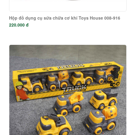
Hộp đồ dụng cụ sửa chữa cơ khí Toys House 008-916
220.000 đ