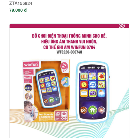
ZTA155924
79.000 đ