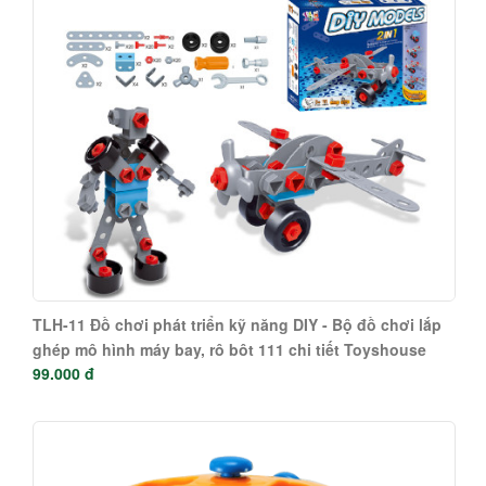
TLH-11 Đồ chơi phát triển kỹ năng DIY - Bộ đồ chơi lắp
ghép mô hình máy bay, rô bôt 111 chi tiết Toyshouse
99.000 đ