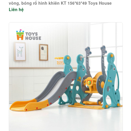
vòng, bóng rổ hình khiên KT 156*63*49 Toys House
Liên hệ
WM19041-O , màu cam