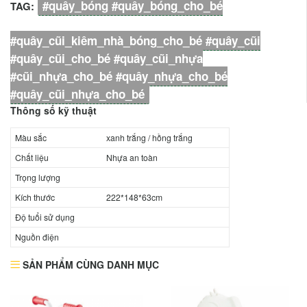
#quây_bóng #quây_bóng_cho_bé
TAG:
#quây_cũi_kiêm_nhà_bóng_cho_bé #quây_cũi
#quây_cũi_cho_bé #quây_cũi_nhựa
#cũi_nhựa_cho_bé #quây_nhựa_cho_bé
#quây_cũi_nhựa_cho_bé
Thông số kỹ thuật
Màu sắc
xanh trắng / hồng trắng
Chất liệu
Nhựa an toàn
Trọng lượng
Kích thước
222*148*63cm
Độ tuổi sử dụng
Nguồn điện
SẢN PHẨM CÙNG DANH MỤC