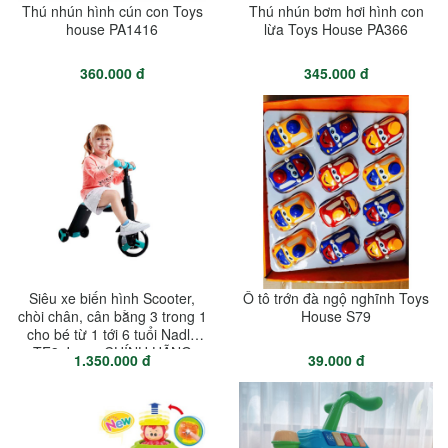
Thú nhún hình cún con Toys
Thú nhún bơm hơi hình con
house PA1416
lừa Toys House PA366
360.000 đ
345.000 đ
Siêu xe biến hình Scooter,
Ô tô trớn đà ngộ nghĩnh Toys
chòi chân, cân bằng 3 trong 1
House S79
cho bé từ 1 tới 6 tuổi Nadle
TF3 Joovy CHÍNH HÃNG
1.350.000 đ
39.000 đ