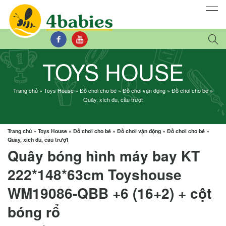
TOYS HOUSE
Trang chủ
»
Toys House
»
Đồ chơi cho bé
»
Đồ chơi vận động
»
Đồ chơi cho bé
»
Quây, xích đu, cầu trượt
Trang chủ
»
Toys House
»
Đồ chơi cho bé
»
Đồ chơi vận động
»
Đồ chơi cho bé
»
Quây, xích đu, cầu trượt
Quây bóng hình máy bay KT
222*148*63cm Toyshouse
WM19086-QBB +6 (16+2) + cột
bóng rổ