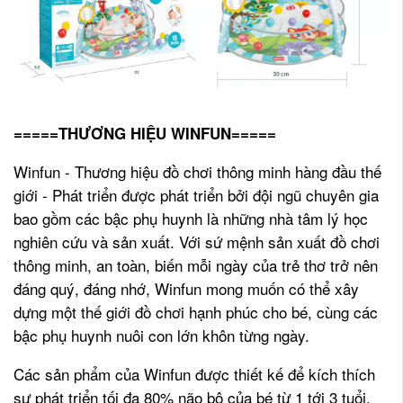
=====THƯƠNG HIỆU WINFUN=====
Winfun - Thương hiệu đồ chơi thông minh hàng đầu thế
giới - Phát triển được phát triển bởi đội ngũ chuyên gia
bao gồm các bậc phụ huynh là những nhà tâm lý học
nghiên cứu và sản xuất. Với sứ mệnh sản xuất đồ chơi
thông minh, an toàn, biến mỗi ngày của trẻ thơ trở nên
đáng quý, đáng nhớ, Winfun mong muốn có thể xây
dựng một thế giới đồ chơi hạnh phúc cho bé, cùng các
bậc phụ huynh nuôi con lớn khôn từng ngày.
Các sản phẩm của Winfun được thiết kế để kích thích
sự phát triển tối đa 80% não bộ của bé từ 1 tới 3 tuổi,