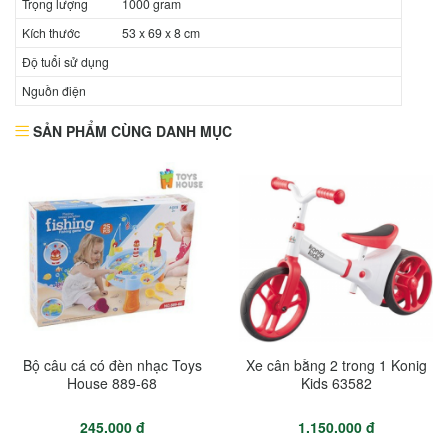
Trọng lượng
1000 gram
Kích thước
53 x 69 x 8 cm
Độ tuổi sử dụng
Nguồn điện
SẢN PHẨM CÙNG DANH MỤC
Bộ câu cá có đèn nhạc Toys
Xe cân bằng 2 trong 1 Konig
House 889-68
Kids 63582
245.000 đ
1.150.000 đ