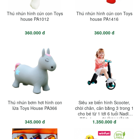
Thú nhún hình cún con Toys
Thú nhún hình cún con Toys
house PA1012
house PA1416
360.000 đ
360.000 đ
Thú nhún bơm hơi hình con
Siêu xe biến hình Scooter,
lừa Toys House PA366
chòi chân, cân bằng 3 trong 1
cho bé từ 1 tới 6 tuổi Nadle
TF3 Joovy CHÍNH HÃNG
345.000 đ
1.350.000 đ