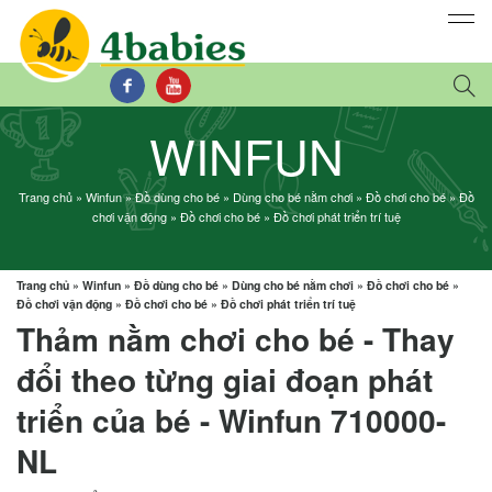
WINFUN
Trang chủ
»
Winfun
»
Đồ dùng cho bé
»
Dùng cho bé nằm chơi
»
Đồ chơi cho bé
»
Đồ
chơi vận động
»
Đồ chơi cho bé
»
Đồ chơi phát triển trí tuệ
Trang chủ
»
Winfun
»
Đồ dùng cho bé
»
Dùng cho bé nằm chơi
»
Đồ chơi cho bé
»
Đồ chơi vận động
»
Đồ chơi cho bé
»
Đồ chơi phát triển trí tuệ
Thảm nằm chơi cho bé - Thay
đổi theo từng giai đoạn phát
triển của bé - Winfun 710000-
NL