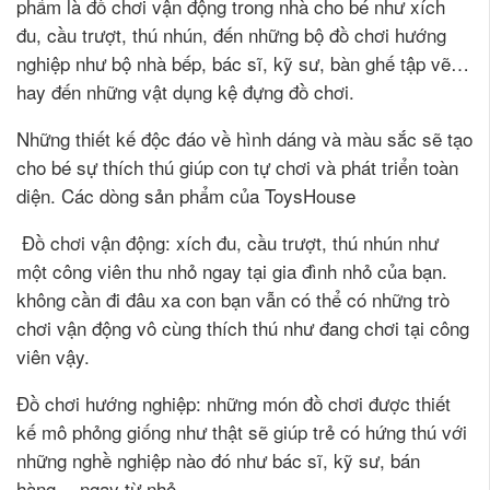
phẩm là đồ chơi vận động trong nhà cho bé như xích
đu, cầu trượt, thú nhún, đến những bộ đồ chơi hướng
nghiệp như bộ nhà bếp, bác sĩ, kỹ sư, bàn ghế tập vẽ…
hay đến những vật dụng kệ đựng đồ chơi.
Những thiết kế độc đáo về hình dáng và màu sắc sẽ tạo
cho bé sự thích thú giúp con tự chơi và phát triển toàn
diện. Các dòng sản phẩm của ToysHouse
Đồ chơi vận động: xích đu, cầu trượt, thú nhún như
một công viên thu nhỏ ngay tại gia đình nhỏ của bạn.
không cần đi đâu xa con bạn vẫn có thể có những trò
chơi vận động vô cùng thích thú như đang chơi tại công
viên vậy.
Đồ chơi hướng nghiệp: những món đồ chơi được thiết
kế mô phỏng giống như thật sẽ giúp trẻ có hứng thú với
những nghề nghiệp nào đó như bác sĩ, kỹ sư, bán
hàng… ngay từ nhỏ.