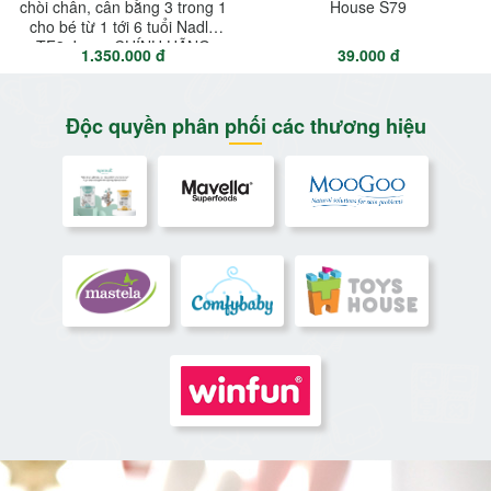
chòi chân, cân bằng 3 trong 1
House S79
cho bé từ 1 tới 6 tuổi Nadle
TF3 Joovy CHÍNH HÃNG
1.350.000 đ
39.000 đ
Độc quyền phân phối các thương hiệu