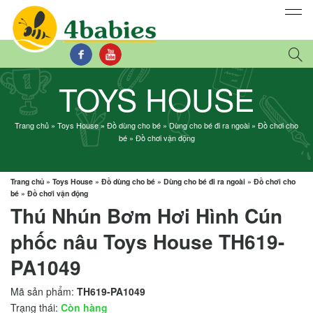
TOYS HOUSE
Trang chủ
»
Toys House
»
Đồ dùng cho bé
»
Dùng cho bé đi ra ngoài
»
Đồ chơi cho
bé
»
Đồ chơi vận động
Trang chủ
»
Toys House
»
Đồ dùng cho bé
»
Dùng cho bé đi ra ngoài
»
Đồ chơi cho
bé
»
Đồ chơi vận động
Thú Nhún Bơm Hơi Hình Cún
phốc nâu Toys House TH619-
PA1049
Mã sản phẩm:
TH619-PA1049
Trạng thái:
Còn hàng