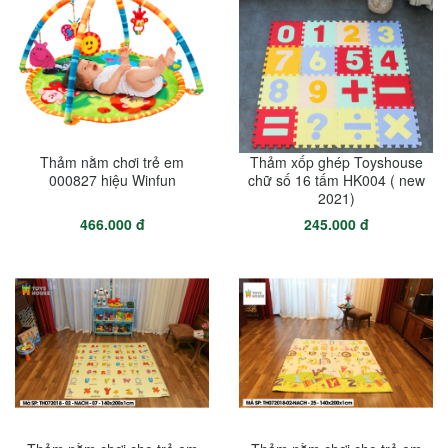
Thảm nằm chơi trẻ em
Thảm xốp ghép Toyshouse
000827 hiệu Winfun
chữ số 16 tấm HK004 ( new
2021)
466.000 đ
245.000 đ