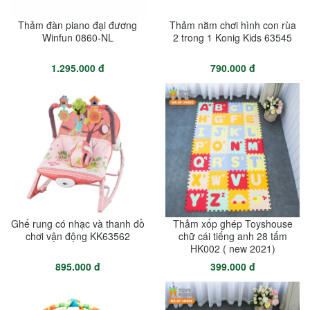
Thảm đàn piano đại đương
Thảm nằm chơi hình con rùa
Winfun 0860-NL
2 trong 1 Konig Kids 63545
1.295.000 đ
790.000 đ
Ghế rung có nhạc và thanh đồ
Thảm xốp ghép Toyshouse
chơi vận động KK63562
chữ cái tiếng anh 28 tấm
HK002 ( new 2021)
895.000 đ
399.000 đ