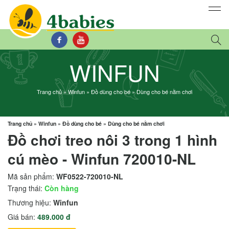
WINFUN
Trang chủ
»
Winfun
»
Đồ dùng cho bé
»
Dùng cho bé nằm chơi
Trang chủ
»
Winfun
»
Đồ dùng cho bé
»
Dùng cho bé nằm chơi
Đồ chơi treo nôi 3 trong 1 hình
cú mèo - Winfun 720010-NL
Mã sản phẩm:
WF0522-720010-NL
Trạng thái:
Còn hàng
Thương hiệu:
Winfun
Giá bán:
489.000 đ