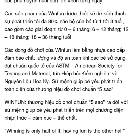
bậc phụ huynh nuôi con lớn khôn từng ngày.
Các sản phẩm của Winfun được thiết kế để kích thích
sự phát triển tối đa 80% não bộ của bé từ 1 tới 3 tuổi,
bao gồm các giai đoạn: từ 0 – 6 tháng; 6 – 12 tháng; 12
– 18 tháng; 18 – 36 tháng tuổi
Các dòng đồ chơi của Winfun làm bằng nhựa cao cấp
đảm bảo chất lượng và độ an toàn khi các bé sử dụng,
đạt chuẩn quốc tế của ASTM – American Society for
Testing and Material, tức Hiệp hội Kiểm nghiệm và
Nguyên liệu Hoa Kỳ. Sứ mệnh giúp bé yêu phát triển
toàn diện của thương hiệu đồ chơi chuẩn “5 sao”
WINFUN: thương hiệu đồ chơi chuẩn “5 sao” ra đời với
sứ mệnh giúp bé yêu phát triển trên mọi phương diện
nhận thức – cảm xúc – thể chất.
"Winning is only half of it, having fun is the other half"