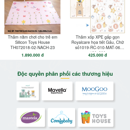
Thảm nằm chơi cho trẻ em
Thảm xốp XPE gấp gọn
Silicon Toys House
Royalcare họa tiết Gấu, Chữ
TH072018-02-NACH-23
số1019-RC-010-MAT-06
180x200
1.890.000 đ
425.000 đ
Độc quyền phân phối các thương hiệu