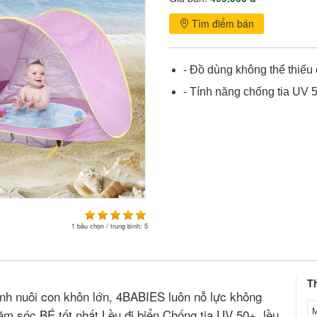
Tìm điểm bán
- Đồ dùng không thể thiếu
- Tính năng chống tia UV 
1
bầu chọn / trung bình:
5
T
ình nuôi con khôn lớn, 4BABIES luôn nỗ lực không
M
sóc BÉ tốt nhất Lều đi biển Chống tia UV 50+, lều