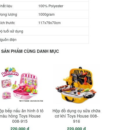
hất liệu
100% Polyester
rọng lượng
1000gram
ích thước
117x79x70cm
ộ tuổi sử dụng
guồn điện
SẢN PHẨM CÙNG DANH MỤC
ộp bếp nấu ăn hình ô tô
Hộp đồ dụng cụ sửa chữa
màu hồng Toys House
cơ khí Toys House 008-
008-915
916
220.000 đ
220.000 đ