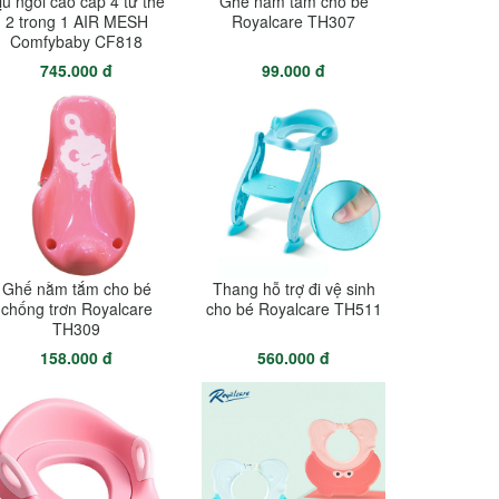
ịu ngồi cao cấp 4 tư thế
Ghế nằm tắm cho bé
2 trong 1 AIR MESH
Royalcare TH307
Comfybaby CF818
745.000 đ
99.000 đ
Ghế nằm tắm cho bé
Thang hỗ trợ đi vệ sinh
chống trơn Royalcare
cho bé Royalcare TH511
TH309
158.000 đ
560.000 đ