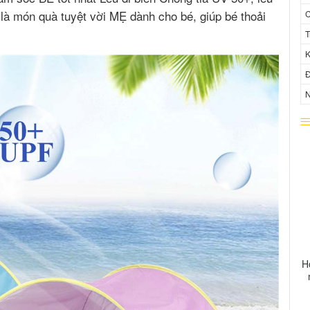
là món quà tuyệt vời MẸ dành cho bé, giúp bé thoải
C
T
K
Đ
N
H