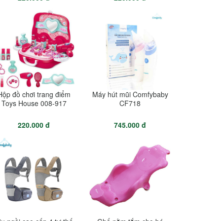
Hộp đồ chơi trang điểm
Máy hút mũi Comfybaby
Toys House 008-917
CF718
220.000 đ
745.000 đ