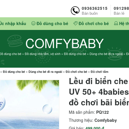
0936362515
09129
Bán buôn
Bán lẻ
Úc nhập khẩu
Đồ dùng cho bé
Đồ chơi cho bé
Hệ t
COMFYBABY
Đồ dùng cho bé
»
Đồ dùng nhà tắm, vệ sinh
»
Đồ dùng cho bé
»
Dùng cho bé đi ra ngoài
»
Đồ
»
Đồ dùng cho bé
»
Dùng cho bé đi ra ngoài
»
Đồ chơi cho bé
»
Đồ chơi tắm
Lều đi biển ch
UV 50+ 4babies
đồ chơi bãi biể
Mã sản phẩm:
PQ122
Thương hiệu:
Comfybaby
Giá bán:
499.000 đ