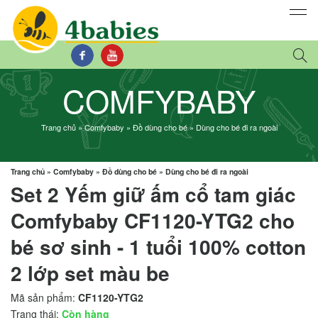
COMFYBABY
Trang chủ
»
Comfybaby
»
Đồ dùng cho bé
»
Dùng cho bé đi ra ngoài
Trang chủ
»
Comfybaby
»
Đồ dùng cho bé
»
Dùng cho bé đi ra ngoài
Set 2 Yếm giữ ấm cổ tam giác
Comfybaby CF1120-YTG2 cho
bé sơ sinh - 1 tuổi 100% cotton
2 lớp set màu be
Mã sản phẩm:
CF1120-YTG2
Trạng thái:
Còn hàng