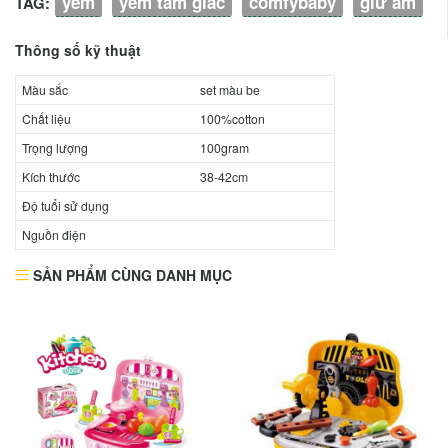
yếm
yếm tam giác
comfybaby
giữ ấm
TAG:
Thông số kỹ thuật
Màu sắc
set màu be
Chất liệu
100%cotton
Trọng lượng
100gram
Kích thước
38-42cm
Độ tuổi sử dụng
Nguồn điện
SẢN PHẨM CÙNG DANH MỤC