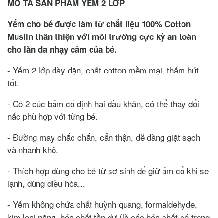
MÔ TẢ SẢN PHẨM YẾM 2 LỚP
Yếm cho bé được làm từ chất liệu 100% Cotton
Muslin thân thiện với môi trường cực kỳ an toàn
cho làn da nhạy cảm của bé.
- Yếm 2 lớp dày dặn, chất cotton mềm mại, thấm hút
tốt.
- Có 2 cúc bấm cố định hai đầu khăn, có thể thay đổi
nấc phù hợp với từng bé.
- Đường may chắc chắn, cẩn thận, dễ dàng giặt sạch
và nhanh khô.
- Thích hợp dùng cho bé từ sơ sinh để giữ ấm cổ khi se
lạnh, dùng điều hòa...
- Yếm không chứa chất huỳnh quang, formaldehyde,
kim loại nặng, hóa chất tồn dư (là các hóa chất có trong