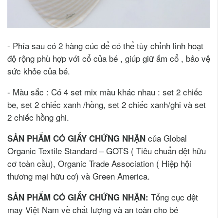
- Phía sau có 2 hàng cúc để có thể tùy chỉnh linh hoạt
độ rộng phù hợp với cổ của bé , giúp giữ ấm cổ , bảo vệ
sức khỏe của bé.
- Màu sắc : Có 4 set mix màu khác nhau : set 2 chiếc
be, set 2 chiếc xanh /hồng, set 2 chiếc xanh/ghi và set
2 chiếc hồng ghi.
của Global
SẢN PHẨM CÓ GIẤY CHỨNG NHẬN
Organic Textile Standard – GOTS ( Tiêu chuẩn dệt hữu
cơ toàn cầu), Organic Trade Association ( Hiệp hội
thương mại hữu cơ) và Green America.
Tổng cục dệt
SẢN PHẨM CÓ GIẤY CHỨNG NHẬN:
may Việt Nam về chất lượng và an toàn cho bé