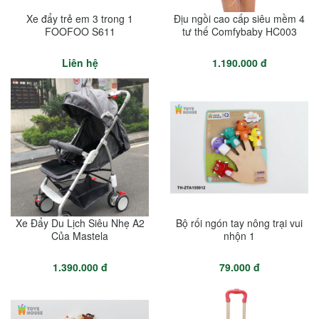
Xe đẩy trẻ em 3 trong 1
Địu ngồi cao cấp siêu mềm 4
FOOFOO S611
tư thế Comfybaby HC003
Liên hệ
1.190.000 đ
Xe Đẩy Du Lịch Siêu Nhẹ A2
Bộ rối ngón tay nông trại vui
Của Mastela
nhộn 1
1.390.000 đ
79.000 đ