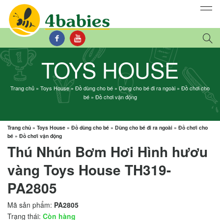
TOYS HOUSE
Trang chủ
»
Toys House
»
Đồ dùng cho bé
»
Dùng cho bé đi ra ngoài
»
Đồ chơi cho
bé
»
Đồ chơi vận động
Trang chủ
»
Toys House
»
Đồ dùng cho bé
»
Dùng cho bé đi ra ngoài
»
Đồ chơi cho
bé
»
Đồ chơi vận động
Thú Nhún Bơm Hơi Hình hươu
vàng Toys House TH319-
PA2805
Mã sản phẩm:
PA2805
Trạng thái:
Còn hàng