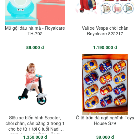
Mũ gội đầu hà mã - Royalcare
Vali xe Vespa chòi chân
TH-702
Royalcare 822217
89.000 đ
1.190.000 đ
Siêu xe biến hình Scooter,
Ô tô trớn đà ngộ nghĩnh Toys
chòi chân, cân bằng 3 trong 1
House S79
cho bé từ 1 tới 6 tuổi Nadle
TF3 Joovy CHÍNH HÃNG
1.350.000 đ
39.000 đ