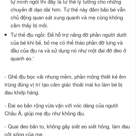
tự mình ngồi thì đây là tư thế lý tưởng cho những
chuyến đi dạo dài hơn. Tư thế này đảm bảo bé vẫn
chủ động quan sát xung quanh và mẹ cũng không
cảm thấy bị mỏi.
Tư thế địu ngồi: Để hỗ trợ nâng đỡ phần người dưới
của bé khi bế, bố mẹ có thể tháo phần đỡ lưng và
đầu của địu ra và sử dụng nó như một đai đỡ đeo ở
quanh eo.'
- Ghế địu bọc vải nhung mềm, phần mông thiết kế êm
trũng đúng vị trí tạo cảm giác thoải mái ko làm bé bị
đau khớp háng.
- Đai eo bản rộng vừa vặn với vóc dáng của người
Châu Á, giúp mẹ địu như không địu.
- Quai đeo bản to, không gây siết eo siết hông, làm đau
cột sống của mẹ.