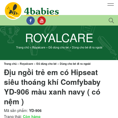
ROYALCARE
Trang chủ
»
Royalcare
»
Đồ dùng cho bé
»
Dùng cho bé đi ra ngoài
Trang chủ
»
Royalcare
»
Đồ dùng cho bé
»
Dùng cho bé đi ra ngoài
Địu ngồi trẻ em có Hipseat
siêu thoáng khí Comfybaby
YD-906 màu xanh navy ( có
nệm )
Mã sản phẩm:
YD-906
Trạng thái:
Còn hàng