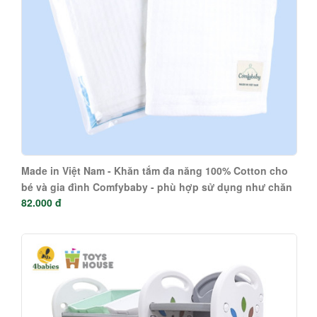
Made in Việt Nam - Khăn tắm đa năng 100% Cotton cho
bé và gia đình Comfybaby - phù hợp sử dụng như chăn
82.000 đ
đắp, quấn ủ bé 70*70cm