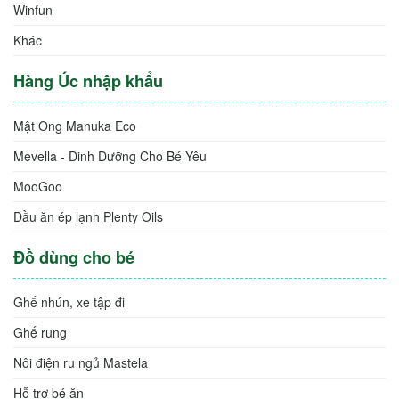
Comfybaby
DJ&A
Toys House
Manuka Eco
Winfun
Khác
Hàng Úc nhập khẩu
Mật Ong Manuka Eco
Mevella - Dinh Dưỡng Cho Bé Yêu
MooGoo
Dầu ăn ép lạnh Plenty Oils
Đồ dùng cho bé