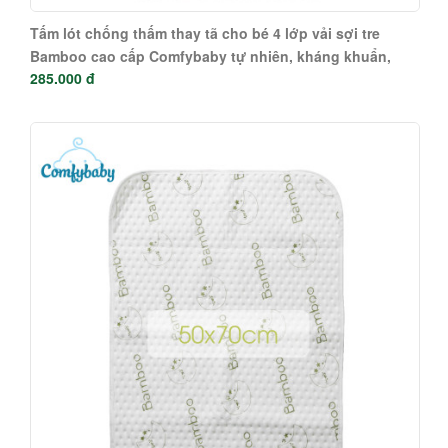
Tấm lót chống thấm thay tã cho bé 4 lớp vải sợi tre
Bamboo cao cấp Comfybaby tự nhiên, kháng khuẩn,
285.000 đ
thoáng khí CF1120-PAD1-L