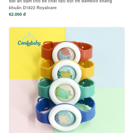
Bát ăn dặm cho bé chất liệu bột tre Bamboo kháng
khuẩn D1822 Royalcare
62.000 đ