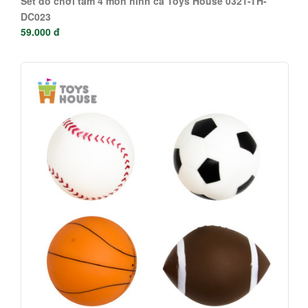
Set đồ chơi tắm 4 món hình cá Toys House 0321-TH-
DC023
59.000 đ