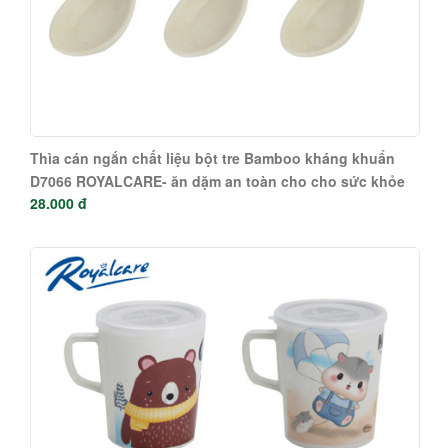
Thìa cán ngắn chất liệu bột tre Bamboo kháng khuẩn
D7066 ROYALCARE- ăn dặm an toàn cho cho sức khỏe
28.000 đ
của bé