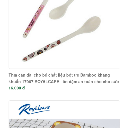
Thìa cán dài cho bé chất liệu bột tre Bamboo kháng
khuẩn 17067 ROYALCARE - ăn dặm an toàn cho cho sức
16.000 đ
khỏe của bé