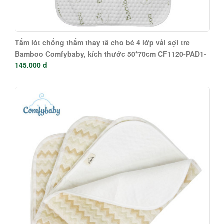
Tấm lót chống thấm thay tã cho bé 4 lớp vải sợi tre
Bamboo Comfybaby, kích thước 50*70cm CF1120-PAD1-
145.000 đ
S